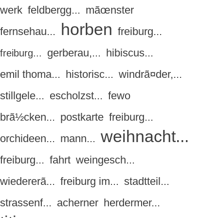
werk
feldbergg...
mãœnster
horben
fernsehau...
freiburg...
gerberau,...
hibiscus...
freiburg...
emil thoma...
historisc...
windrã¤der,...
stillgele...
escholzst...
fewo
brã½cken...
postkarte
freiburg...
weihnacht...
orchideen...
mann...
freiburg...
fahrt
weingesch...
wiedererã...
freiburg im...
stadtteil...
strassenf...
acherner
herdermer...