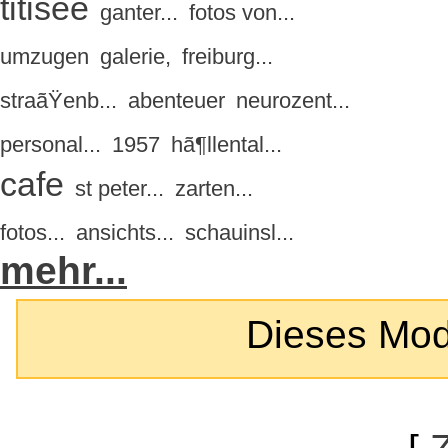
titisee
ganter...
fotos von...
umzugen
galerie,
freiburg...
straãŸenb...
abenteuer
neurozent...
personal...
1957
hã¶llental...
cafe
st peter...
zarten...
fotos...
ansichts...
schauinsl...
mehr...
Dieses Modul