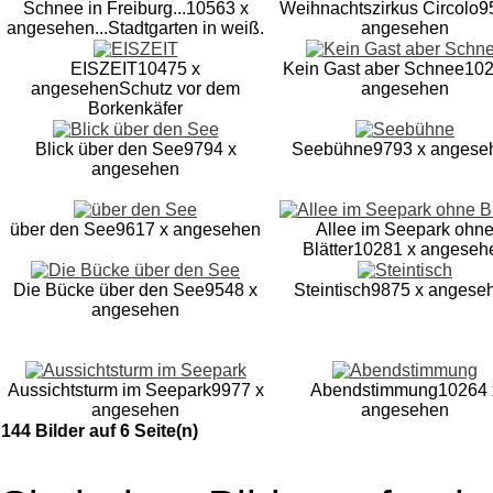
Schnee in Freiburg...
10563 x
Weihnachtszirkus Circolo
9
angesehen
...Stadtgarten in weiß.
angesehen
EISZEIT
10475 x
Kein Gast aber Schnee
102
angesehen
Schutz vor dem
angesehen
Borkenkäfer
Blick über den See
9794 x
Seebühne
9793 x angese
angesehen
über den See
9617 x angesehen
Allee im Seepark ohn
Blätter
10281 x angeseh
Die Bücke über den See
9548 x
Steintisch
9875 x angese
angesehen
Aussichtsturm im Seepark
9977 x
Abendstimmung
10264 
angesehen
angesehen
144 Bilder auf 6 Seite(n)