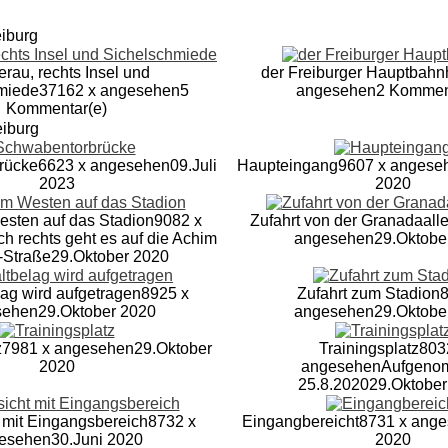
eiburg
rau, rechts Insel und
der Freiburger Hauptbahn
miede
37162 x angesehen
5
angesehen
2 Kommen
Kommentar(e)
eiburg
rücke
6623 x angesehen
09.Juli
Haupteingang
9607 x angese
2023
2020
esten auf das Stadion
9082 x
Zufahrt von der Granadaall
h rechts geht es auf die Achim
angesehen
29.Oktobe
-Straße
29.Oktober 2020
ag wird aufgetragen
8925 x
Zufahrt zum Stadion
8
sehen
29.Oktober 2020
angesehen
29.Oktobe
z
7981 x angesehen
29.Oktober
Trainingsplatz
803
2020
angesehen
Aufgeno
25.8.2020
29.Oktober
 mit Eingangsbereich
8732 x
Eingangbereicht
8731 x ang
esehen
30.Juni 2020
2020