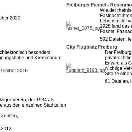
Freiburger Fasnet - Rosenm
Wie der rheini
Fastnacht ihren
tober 2020
Lebensmittel v
1928 fand das e
Fasnet, Fasnac
592 Dateien, l
City Flugplatz Freiburg
architektonisch besonders
Der Freiburg
gnungshalle und Krematorium
privatrechtl
Er wird als G
wichtige Ver
Dezember 2016
Straße einen 
61 Dateien, 
ziger Verein, der 1934 als
e aus den einzelnen Stadtteilen
 Zünften,
r 2012