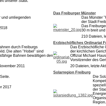
it unserer Stadt.
Das Freiburger Münster
r und umliegenden
Das Münster "U
der Stadt Frei
Das Freiburger
 2018
30 m breit und
210 Dateien, 
Erzbischöfliches Ordinariat F
bahnen durch Freiburgs
Das Erzbischöfliche O
ld. Die alten "Hobel" sind
der kirchlichen Geric
sfähige Bahnen bewältigen den
Offizial Michael Haus
Vorsitzender des Ger
6.November 2011
20 Dateien, letzte A
Solarregion Freiburg
Seite.
Die Sol
Kompete
speziel
er 2017
der Sta
Energie
Organis
Region.