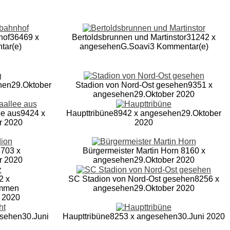
hof
36469 x
Bertoldsbrunnen und Martinstor
31242 x
tar(e)
angesehen
G.Soavi
3 Kommentar(e)
hen
29.Oktober
Stadion von Nord-Ost gesehen
9351 x
angesehen
29.Oktober 2020
ee aus
9424 x
Haupttribüne
8942 x angesehen
29.Oktober
r 2020
2020
703 x
Bürgermeister Martin Horn
8160 x
r 2020
angesehen
29.Oktober 2020
2 x
SC Stadion von Nord-Ost gesehen
8256 x
mmen
angesehen
29.Oktober 2020
 2020
esehen
30.Juni
Haupttribüne
8253 x angesehen
30.Juni 2020