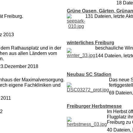
18 Date
Grüne Oasen, Gärten, Grünan
t Freiburg.
131 Dateien, letzte Ak
rz 2013
winterliches Freiburg
f dem Rathausplatz und in der
beschauliche Wint
chen aus allen Ländern vom
144 Dateien, letz
n.
m 23.Dezember 2018
Neubau SC Stadion
kenhaus der Maximalversorgung.
Das neue S
urch eigene Fachkliniken und
fertiggestel
69 Dateien,
 2011
Freiburger Herbstmesse
12
Im Herbst ö
Flugplatz ih
Freiburg zu 
40 Dateien, 