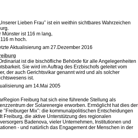
nserer Lieben Frau" ist ein weithin sichtbares Wahrzeichen
burg.
 Münster ist 116 m lang,
 116 m hoch.
letzte Aktualisierung am 27.Dezember 2016
reiburg
rdinariat ist die bischöfliche Behörde für alle Angelegenheiten
htsbarkeit. Sie wird im Auftrag des Erzbischofs geleitet vom
er, der auch Gerichtsvikar genannt wird und als solcher
ichtswesens ist.
ktualisierung am 14.Mai 2005
arRegion Freiburg hat sich eine führende Stellung als
nzzentrum der Solarenergie erworben. Ermöglicht hat dies der
le "Freiburger Mix": die kommunalpolitischen Entscheidungen
dt Freiburg, die aktive Unterstützung des regionalen
versorgers Badenova, vieler Unternehmen, Institutionen und
ationen - und natürlich das Engagement der Menschen in der