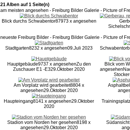
21 Alben auf 1 Seite(n)
am meisten angesehen - Freiburg Bilder Galerie - Picture of Fr
Blick durchs Schwabentor
87973 x angesehen
Gerbe
Sichelsch
neueste Freiburg Bilder - Freiburg Bilder Galerie - Picture of Fr
Stadtgarten
8232 x angesehen
09.Juli 2023
Schwabentorb
Hauptgebäude
9737 x angesehen
Zu den
Blick vom W
Zuschauer E1 -E3
29.Oktober 2020
angesehen
Nac
Stocker
Am Vorplatz wird gearbeitet
8804 x
Asphaltbel
angesehen
29.Oktober 2020
ange
Haupteingang
8141 x angesehen
29.Oktober
Trainingsplat
2020
Stadion vom Norden her gesehen
8198 x
Südansicht
angesehen
29.Oktober 2020
ang