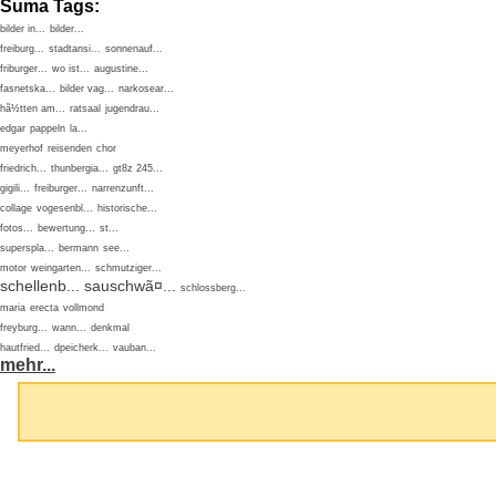
Suma Tags:
bilder in...
bilder...
freiburg...
stadtansi...
sonnenauf...
friburger...
wo ist...
augustine...
fasnetska...
bilder vag...
narkosear...
hã½tten am...
ratsaal
jugendrau...
edgar
pappeln
la...
meyerhof
reisenden
chor
friedrich...
thunbergia...
gt8z 245...
gigili...
freiburger...
narrenzunft...
collage
vogesenbl...
historische...
fotos...
bewertung...
st...
superspla...
bermann
see...
motor
weingarten...
schmutziger...
schellenb...
sauschwã¤...
schlossberg...
maria
erecta
vollmond
freyburg...
wann...
denkmal
hautfried...
dpeicherk...
vauban...
mehr...