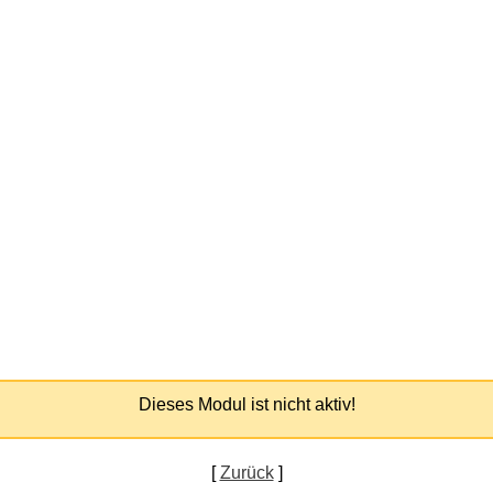
Dieses Modul ist nicht aktiv!
[
Zurück
]