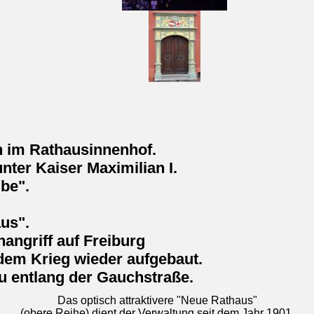
ch im Rathausinnenhof.
nter Kaiser Maximilian I.
be".
us".
ngriff auf Freiburg
dem Krieg wieder aufgebaut.
u entlang der Gauchstraße.
Das optisch attraktivere "Neue Rathaus"
(obere Reihe) dient der Verwaltung seit dem Jahr 1901.