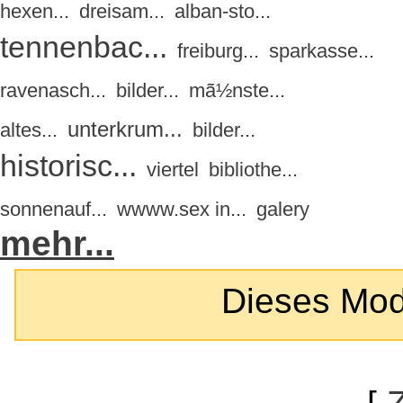
hexen...
dreisam...
alban-sto...
tennenbac...
freiburg...
sparkasse...
ravenasch...
bilder...
mã½nste...
unterkrum...
altes...
bilder...
historisc...
viertel
bibliothe...
sonnenauf...
wwww.sex in...
galery
mehr...
Dieses Modul