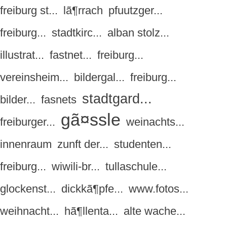
freiburg st...
lã¶rrach
pfuutzger...
freiburg...
stadtkirc...
alban stolz...
illustrat...
fastnet...
freiburg...
vereinsheim...
bildergal...
freiburg...
stadtgard...
bilder...
fasnets
gã¤ssle
freiburger...
weinachts...
innenraum
zunft der...
studenten...
freiburg...
wiwili-br...
tullaschule...
glockenst...
dickkã¶pfe...
www.fotos...
weihnacht...
hã¶llenta...
alte wache...