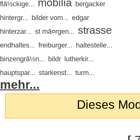
mobilia
flã½ckige...
bergacker
hintergr...
bilder vom...
edgar
strasse
hinterzar...
st mã¤rgen...
endhaltes...
freiburger...
haltestelle...
binzengrã½n...
bildr
lutherkir...
hauptspar...
starkenst...
turm...
mehr...
Dieses Modul