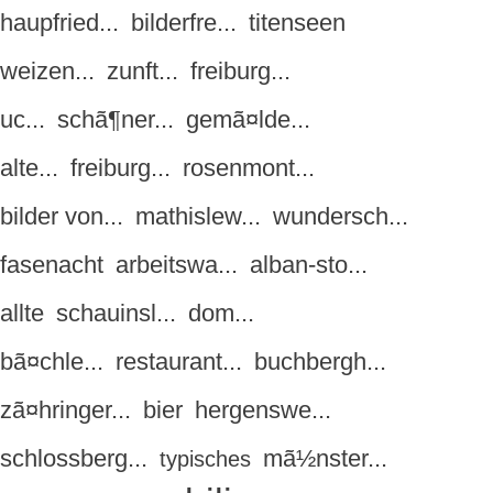
haupfried...
bilderfre...
titenseen
weizen...
zunft...
freiburg...
uc...
schã¶ner...
gemã¤lde...
alte...
freiburg...
rosenmont...
bilder von...
mathislew...
wundersch...
fasenacht
arbeitswa...
alban-sto...
allte
schauinsl...
dom...
bã¤chle...
restaurant...
buchbergh...
zã¤hringer...
bier
hergenswe...
schlossberg...
mã½nster...
typisches