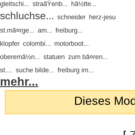
gleitschi...
straãŸenb...
hã½tte...
schluchse...
schneider
herz-jesu
st.mã¤rge...
am...
freiburg...
klopfer
colombi...
motorboot...
oberemã½n...
statuen
zum bã¤ren...
st....
suche bilde...
freiburg im...
mehr...
Dieses Modul