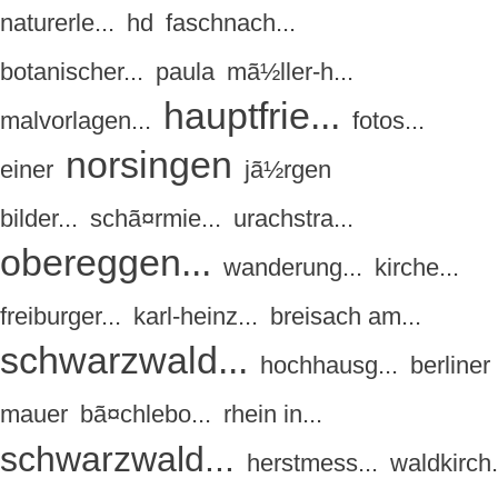
naturerle...
hd
faschnach...
botanischer...
paula
mã½ller-h...
hauptfrie...
malvorlagen...
fotos...
norsingen
einer
jã½rgen
bilder...
schã¤rmie...
urachstra...
obereggen...
wanderung...
kirche...
freiburger...
karl-heinz...
breisach am...
schwarzwald...
hochhausg...
berliner
mauer
bã¤chlebo...
rhein in...
schwarzwald...
herstmess...
waldkirch.