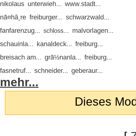
nikolaus
unterwieh...
www.stadt...
nã¤hâ¸re
freiburger...
schwarzwald...
fanfarenzug...
malvorlagen...
schloss...
schauinla...
kanaldeck...
freiburg...
breisach am...
grã½nanla...
freiburg...
fasnetruf...
schneider...
geberaur...
mehr...
Dieses Modul