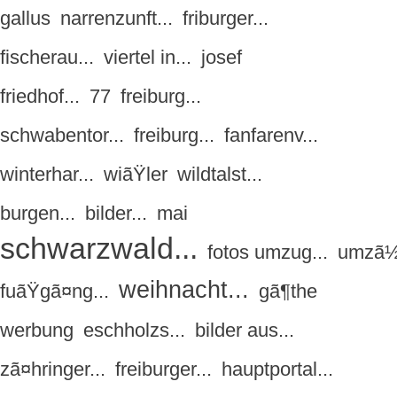
gallus
narrenzunft...
friburger...
fischerau...
viertel in...
josef
friedhof...
77
freiburg...
schwabentor...
freiburg...
fanfarenv...
winterhar...
wiãŸler
wildtalst...
burgen...
bilder...
mai
schwarzwald...
fotos umzug...
umzã
weihnacht...
fuãŸgã¤ng...
gã¶the
werbung
eschholzs...
bilder aus...
zã¤hringer...
freiburger...
hauptportal...