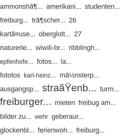
ammonshã¶...
amerikani...
studenten...
freiburg...
trã¶scher...
26
kartã¤use...
oberglott...
27
naturerle...
wiwili-br...
ribblingh...
fotos...
la...
epfenhofe...
fototos
mã½nsterp...
karl-heinz...
straãŸenb...
ausgangsp...
turm...
freiburger...
mieten
freibug am...
bilder zu...
geberaur...
wehr
glockenbl...
ferienwoh...
freiburg...