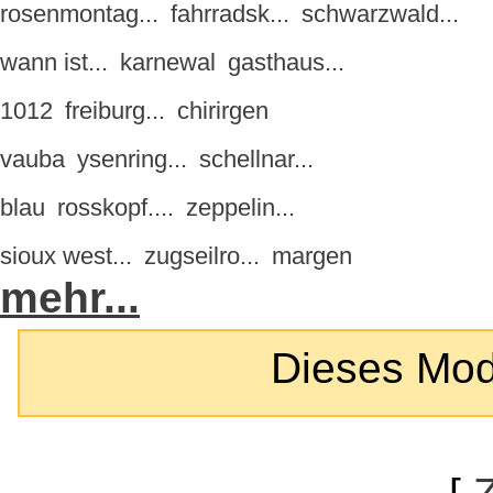
rosenmontag...
fahrradsk...
schwarzwald...
wann ist...
karnewal
gasthaus...
1012
freiburg...
chirirgen
vauba
ysenring...
schellnar...
blau
rosskopf....
zeppelin...
sioux west...
zugseilro...
margen
mehr...
Dieses Modul