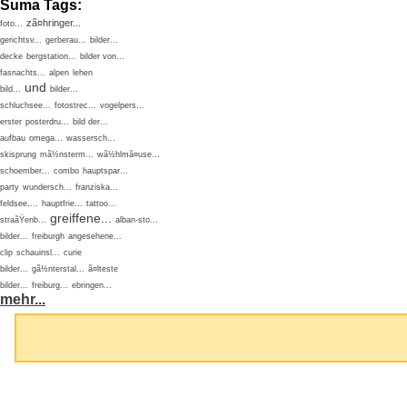
Suma Tags:
zã¤hringer...
foto...
gerichtsv...
gerberau...
bilder...
decke
bergstation...
bilder von...
fasnachts...
alpen
lehen
und
bild...
bilder...
schluchsee...
fotostrec...
vogelpers...
erster
posterdru...
bild der...
aufbau
omega...
wassersch...
skisprung
mã½nsterm...
wã½hlmã¤use...
schoember...
combo
hauptspar...
party
wundersch...
franziska...
feldsee,...
hauptfrie...
tattoo...
greiffene...
straãŸenb...
alban-sto...
bilder...
freiburgh
angesehene...
clip
schauinsl...
curie
bilder...
gã½nterstal...
ã¤lteste
bilder...
freiburg...
ebringen...
mehr...