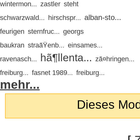
wintermon...
zastler
steht
alban-sto...
schwarzwald...
hirschspr...
feurigen
sternfruc...
georgs
baukran
straãŸenb...
einsames...
hã¶llenta...
ravenasch...
zã¤hringen...
freiburg...
fasnet 1989...
freiburg...
mehr...
Dieses Modul