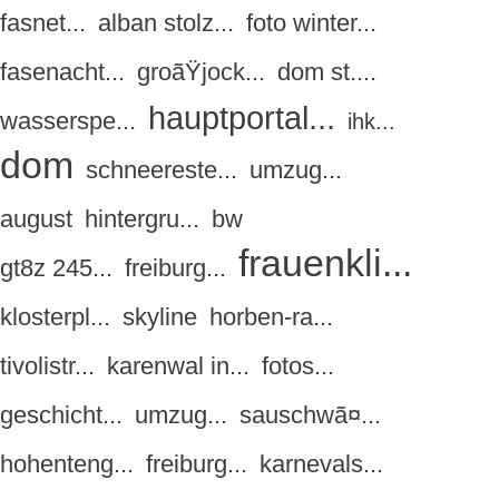
fasnet...
alban stolz...
foto winter...
fasenacht...
groãŸjock...
dom st....
hauptportal...
wasserspe...
ihk...
dom
schneereste...
umzug...
august
hintergru...
bw
frauenkli...
gt8z 245...
freiburg...
klosterpl...
skyline
horben-ra...
tivolistr...
karenwal in...
fotos...
geschicht...
umzug...
sauschwã¤...
hohenteng...
freiburg...
karnevals...