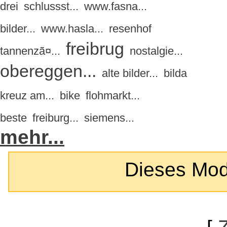
drei
schlussst...
www.fasna...
bilder...
www.hasla...
resenhof
freibrug
tannenzã¤...
nostalgie...
obereggen...
alte bilder...
bilda
kreuz am...
bike
flohmarkt...
beste
freiburg...
siemens...
mehr...
Dieses Modul