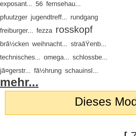
exposant...
56
fernsehau...
pfuutzger
jugendtreff...
rundgang
rosskopf
freiburger...
fezza
brã½cken
weihnacht...
straãŸenb...
technisches...
omega...
schlossbe...
jã¤gerstr...
fã½hrung
schauinsl...
mehr...
Dieses Modul