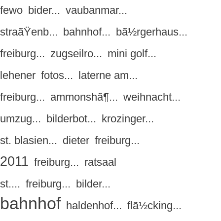
fewo
bider...
vaubanmar...
straãŸenb...
bahnhof...
bã½rgerhaus...
freiburg...
zugseilro...
mini golf...
lehener
fotos...
laterne am...
freiburg...
ammonshã¶...
weihnacht...
umzug...
bilderbot...
krozinger...
st. blasien...
dieter
freiburg...
2011
freiburg...
ratsaal
st....
freiburg...
bilder...
bahnhof
haldenhof...
flã½cking...