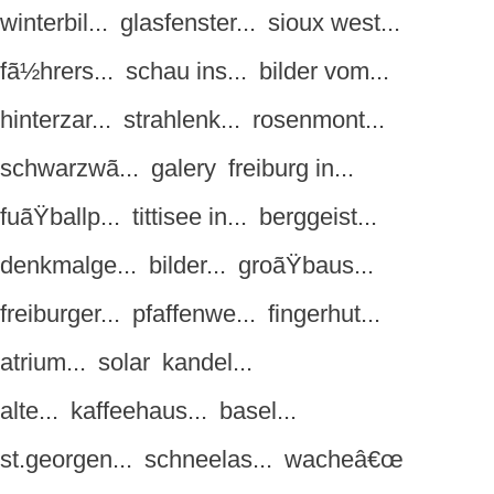
winterbil...
glasfenster...
sioux west...
fã½hrers...
schau ins...
bilder vom...
hinterzar...
strahlenk...
rosenmont...
schwarzwã...
galery
freiburg in...
fuãŸballp...
tittisee in...
berggeist...
denkmalge...
bilder...
groãŸbaus...
freiburger...
pfaffenwe...
fingerhut...
atrium...
solar
kandel...
alte...
kaffeehaus...
basel...
st.georgen...
schneelas...
wacheâ€œ