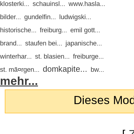
klosterki...
schauinsl...
www.hasla...
bilder...
gundelfin...
ludwigski...
historische...
freiburg...
emil gott...
brand...
staufen bei...
japanische...
winterhar...
st. blasien...
freiburge...
domkapite...
st. mã¤rgen...
bw...
mehr...
Dieses Modul