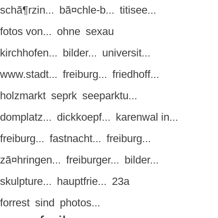
schã¶rzin...
bã¤chle-b...
titisee...
fotos von...
ohne
sexau
kirchhofen...
bilder...
universit...
www.stadt...
freiburg...
friedhoff...
holzmarkt
seprk
seeparktu...
domplatz...
dickkoepf...
karenwal in...
freiburg...
fastnacht...
freiburg...
zã¤hringen...
freiburger...
bilder...
skulpture...
hauptfrie...
23a
forrest
sind
photos...