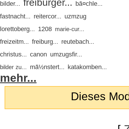
freiburger...
bilder...
bã¤chle...
fastnacht...
reitercor...
uzmzug
lorettoberg...
1208
marie-cur...
freizeitm...
freiburg...
reutebach...
christus...
canon
umzugsfir...
mã½nstert...
katakomben...
bilder zu...
mehr...
Dieses Modul