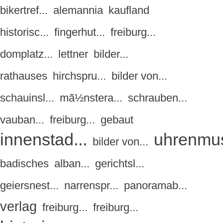
bikertref...
alemannia
kaufland
historisc...
fingerhut...
freiburg...
domplatz...
lettner
bilder...
rathauses
hirchspru...
bilder von...
schauinsl...
mã½nstera...
schrauben...
vauban...
freiburg...
gebaut
innenstad...
uhrenmus
bilder von...
badisches
alban...
gerichtsl...
geiersnest...
narrenspr...
panoramab...
verlag
freiburg...
freiburg...