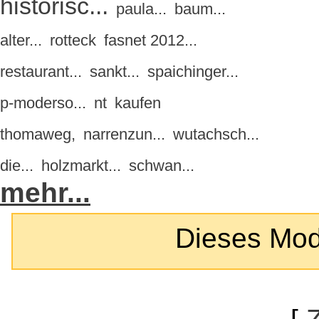
historisc...
paula...
baum...
alter...
rotteck
fasnet 2012...
restaurant...
sankt...
spaichinger...
p-moderso...
nt
kaufen
thomaweg,
narrenzun...
wutachsch...
die...
holzmarkt...
schwan...
mehr...
Dieses Modul