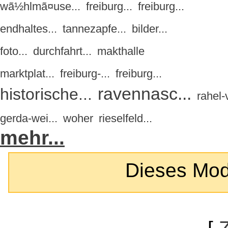
wã½hlmã¤use...
freiburg...
freiburg...
endhaltes...
tannezapfe...
bilder...
foto...
durchfahrt...
makthalle
marktplat...
freiburg-...
freiburg...
ravennasc...
historische...
rahel-v
gerda-wei...
woher
rieselfeld...
mehr...
Dieses Modul