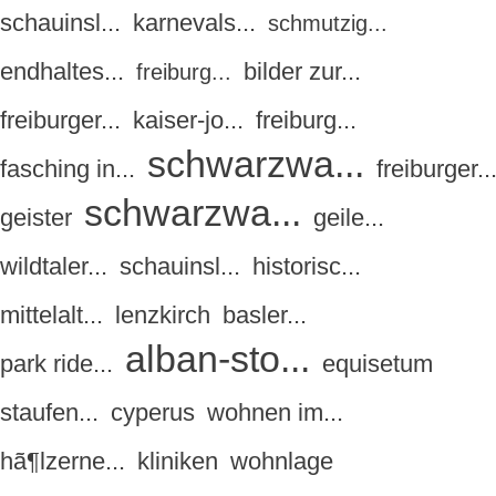
schauinsl...
karnevals...
schmutzig...
endhaltes...
bilder zur...
freiburg...
freiburger...
kaiser-jo...
freiburg...
schwarzwa...
fasching in...
freiburger..
schwarzwa...
geister
geile...
wildtaler...
schauinsl...
historisc...
mittelalt...
lenzkirch
basler...
alban-sto...
park ride...
equisetum
staufen...
cyperus
wohnen im...
hã¶lzerne...
kliniken
wohnlage