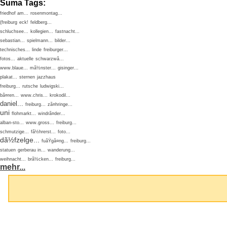
Suma Tags:
friedhof am...
rosenmontag...
(freiburg
eck!
feldberg...
schluchsee...
kollegien...
fastnacht...
sebastian...
spielmann...
bilder...
technisches...
linde
freiburger...
fotos...
aktuelle
schwarzwã...
www.blaue...
mã½nster...
gisinger...
plakat...
sternen
jazzhaus
freiburg...
rutsche
ludwigski...
bã¤ren...
www.chris...
krokodil...
daniel...
freiburg...
zã¤hringe...
uni
flohmarkt...
windrã¤der...
alban-sto...
www.gross...
freiburg...
schmutzige...
fã½hrerst...
foto...
dã½fzelge...
fuãŸgã¤ng...
freiburg...
statuen
gerberau in...
wanderung...
weihnacht...
brã½cken...
freiburg...
mehr...