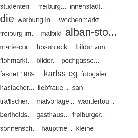
studenten...
freiburg...
innenstadt...
die
werbung in...
wochenmarkt...
alban-sto...
freiburg im...
malbild
marie-cur...
hosen eck...
bilder von...
flohmarkt...
bilder...
pochgasse...
karlssteg
fasnet 1989...
fotogaler...
haslacher...
liebfraue...
san
trã¶scher...
malvorlage...
wandertou...
bertholds...
gasthaus...
freiburger...
sonnensch...
hauptfrie...
kleine