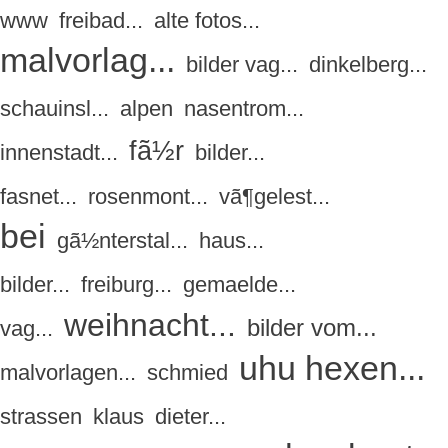
www
freibad...
alte fotos...
malvorlag...
bilder vag...
dinkelberg...
schauinsl...
alpen
nasentrom...
fã½r
innenstadt...
bilder...
fasnet...
rosenmont...
vã¶gelest...
bei
gã½nterstal...
haus...
bilder...
freiburg...
gemaelde...
weihnacht...
bilder vom...
vag...
uhu hexen...
malvorlagen...
schmied
strassen
klaus
dieter...