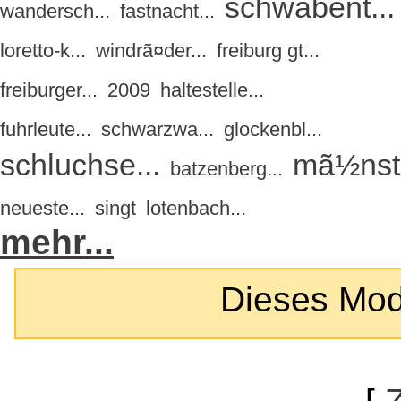
schwabent...
wandersch...
fastnacht...
loretto-k...
windrã¤der...
freiburg gt...
freiburger...
2009
haltestelle...
fuhrleute...
schwarzwa...
glockenbl...
schluchse...
mã½nste
batzenberg...
neueste...
singt
lotenbach...
mehr...
Dieses Modul