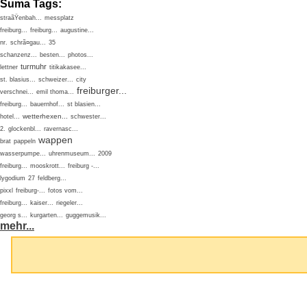
Suma Tags:
straãŸenbah...
messplatz
freiburg...
freiburg...
augustine...
nr.
schrã¤gau...
35
schanzenz...
besten...
photos...
turmuhr
lettner
titikakasee...
st. blasius...
schweizer...
city
freiburger...
verschnei...
emil thoma...
freiburg...
bauernhof...
st blasien...
wetterhexen...
hotel...
schwester...
2.
glockenbl...
ravernasc...
wappen
brat
pappeln
wasserpumpe...
uhrenmuseum...
2009
freiburg...
mooskrott...
freiburg -...
lygodium
27
feldberg...
pixxl
freiburg-...
fotos vom...
freiburg...
kaiser...
riegeler...
georg s...
kurgarten...
guggemusik...
mehr...