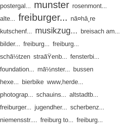
munster
postergal...
rosenmont...
freiburger...
alte...
nã¤hâ¸re
musikzug...
kutschenf...
breisach am...
bilder...
freiburg...
freiburg...
schã½tzen
straãŸenb...
fensterbi...
foundation...
mã½nster...
bussen
hexe...
bierbike
www,herde...
photograp...
schauins...
altstadtb...
freiburger...
jugendher...
scherbenz...
niemensstr....
freiburg to...
freiburg...