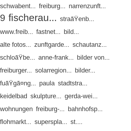
schwabent...
freiburg...
narrenzunft...
fischerau...
9
straãŸenb...
www.freib...
fastnet...
bild...
alte fotos...
zunftgarde...
schautanz...
schloãŸbe...
anne-frank...
bilder von...
freiburger...
solarregion...
bilder...
fuãŸgã¤ng...
paula
stadtstra...
keidelbad
skulpture...
gerda-wei...
wohnungen
freiburg-...
bahnhofsp...
flohmarkt...
superspla...
st....