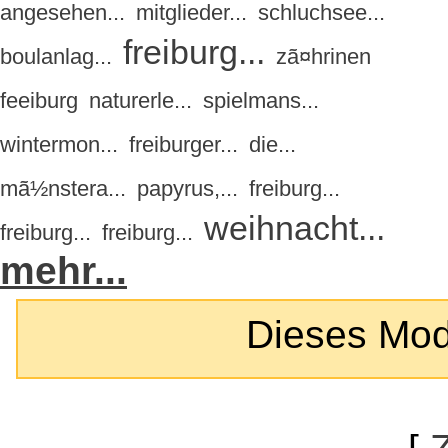
angesehen...
mitglieder...
schluchsee...
freiburg...
boulanlag...
zã¤hrinen
feeiburg
naturerle...
spielmans...
wintermon...
freiburger...
die...
mã½nstera...
papyrus,...
freiburg...
weihnacht...
freiburg...
freiburg...
mehr...
Dieses Modul