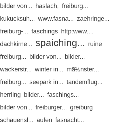
bilder von...
haslach,
freiburg...
kukucksuh...
www.fasna...
zaehringe...
freiburg-...
faschings
http:www....
spaiching...
dachkirne...
ruine
freiburg...
bilder von...
bilder...
wackerstr...
winter in...
mã½nster...
freiburg...
seepark in...
tandemflug...
herrling
bilder...
faschings...
bilder von...
freiburger...
greiburg
schauensl...
aufen
fasnacht...