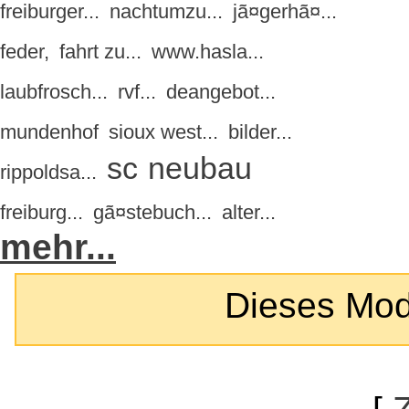
freiburger...
nachtumzu...
jã¤gerhã¤...
feder,
fahrt zu...
www.hasla...
laubfrosch...
rvf...
deangebot...
mundenhof
sioux west...
bilder...
sc
neubau
rippoldsa...
freiburg...
gã¤stebuch...
alter...
mehr...
Dieses Modul