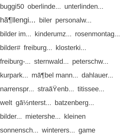
buggi50
oberlinde...
unterlinden...
hã¶llengi...
biler
personalw...
bilder im...
kinderumz...
rosenmontag...
bilder#
freiburg...
klosterki...
freiburg-...
sternwald...
peterschw...
kurpark...
mã¶bel mann...
dahlauer...
narrenspr...
straãŸenb...
titissee...
welt
gã½nterst...
batzenberg...
bilder...
mietershe...
kleinen
sonnensch...
winterers...
game