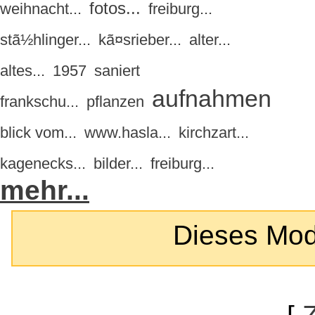
fotos...
weihnacht...
freiburg...
stã½hlinger...
kã¤srieber...
alter...
altes...
1957
saniert
aufnahmen
frankschu...
pflanzen
blick vom...
www.hasla...
kirchzart...
kagenecks...
bilder...
freiburg...
mehr...
Dieses Modul