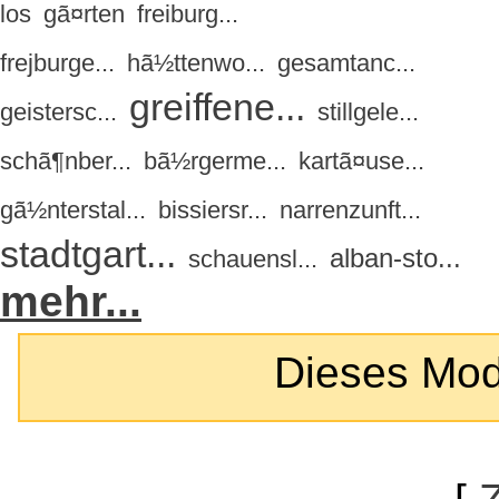
los
gã¤rten
freiburg...
frejburge...
hã½ttenwo...
gesamtanc...
greiffene...
geistersc...
stillgele...
schã¶nber...
bã½rgerme...
kartã¤use...
gã½nterstal...
bissiersr...
narrenzunft...
stadtgart...
alban-sto...
schauensl...
mehr...
Dieses Modul