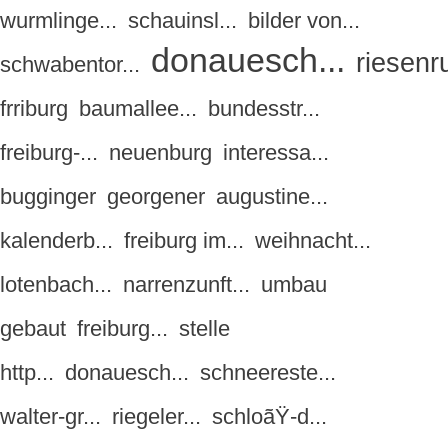
wurmlinge...
schauinsl...
bilder von...
donauesch...
riesenru
schwabentor...
frriburg
baumallee...
bundesstr...
freiburg-...
neuenburg
interessa...
bugginger
georgener
augustine...
kalenderb...
freiburg im...
weihnacht...
lotenbach...
narrenzunft...
umbau
gebaut
freiburg...
stelle
http...
donauesch...
schneereste...
walter-gr...
riegeler...
schloãŸ-d...