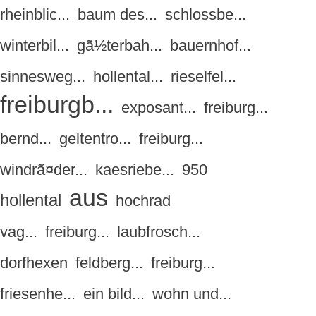
rheinblic...
baum des...
schlossbe...
winterbil...
gã½terbah...
bauernhof...
sinnesweg...
hollental...
rieselfel...
freiburgb...
exposant...
freiburg...
bernd...
geltentro...
freiburg...
windrã¤der...
kaesriebe...
950
aus
hollental
hochrad
vag...
freiburg...
laubfrosch...
dorfhexen
feldberg...
freiburg...
friesenhe...
ein bild...
wohn und...