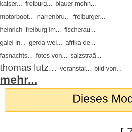
kaiser...
freiburg...
blauer mohn...
motorboot...
narrenbru...
freiburger...
heinrich
freiburg im...
fischerau...
galei in...
gerda-wei...
afrika-de...
fasnachts...
fotos von...
salzstraã...
thomas lutz...
veranstal...
bild von...
mehr...
Dieses Modul