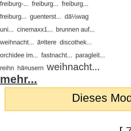
freiburg-...
freiburg...
freiburg...
freiburg...
guenterst...
dã½wag
uni...
cinemaxx1...
brunnen auf...
weihnacht...
ã¤ltere
discothek...
orchidee im...
fastnacht...
paragleit...
weihnacht...
reihn
hã¤usern
mehr...
Dieses Modul