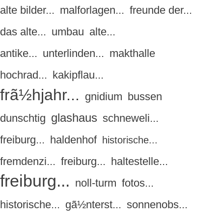
alte bilder...
malforlagen...
freunde der...
das alte...
umbau
alte...
antike...
unterlinden...
makthalle
hochrad...
kakipflau...
frã½hjahr...
gnidium
bussen
glashaus
dunschtig
schneweli...
freiburg...
haldenhof
historische...
fremdenzi...
freiburg...
haltestelle...
freiburg...
noll-turm
fotos...
historische...
gã½nterst...
sonnenobs...