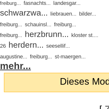
fasnachts...
landesgar...
freiburg...
schwarzwa...
liebrauen...
bilder...
freiburg...
schauinsl...
freiburg...
herzbrunn...
freiburg...
kloster st....
herdern...
26
seesellif...
augustine...
freiburg...
st-maergen...
mehr...
Dieses Modul