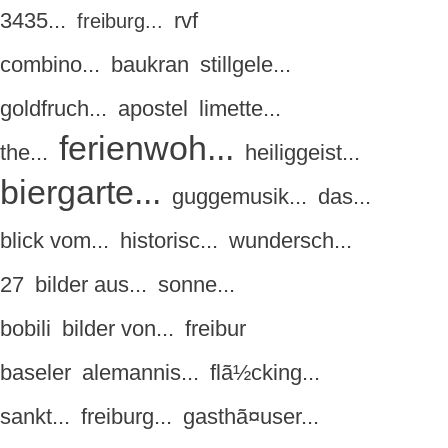
3435...
rvf
freiburg...
combino...
baukran
stillgele...
goldfruch...
apostel
limette...
ferienwoh...
the...
heiliggeist...
biergarte...
guggemusik...
das...
blick vom...
historisc...
wundersch...
27
bilder aus...
sonne...
bobili
bilder von...
freibur
baseler
alemannis...
flã½cking...
sankt...
freiburg...
gasthã¤user...