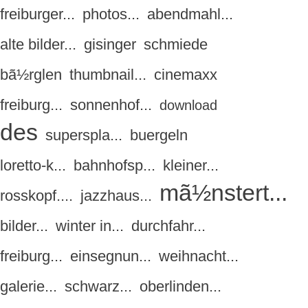
freiburger...
photos...
abendmahl...
alte bilder...
gisinger
schmiede
bã½rglen
thumbnail...
cinemaxx
freiburg...
sonnenhof...
download
des
superspla...
buergeln
loretto-k...
bahnhofsp...
kleiner...
mã½nstert...
rosskopf....
jazzhaus...
bilder...
winter in...
durchfahr...
freiburg...
einsegnun...
weihnacht...
galerie...
schwarz...
oberlinden...