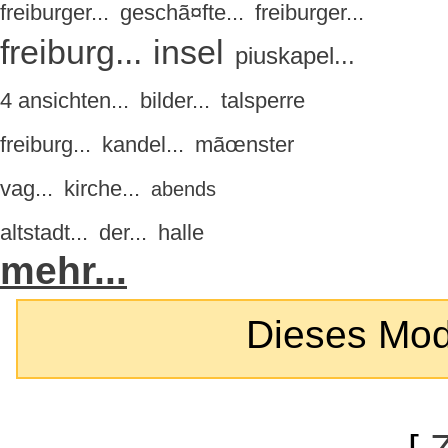
freiburger...
geschã¤fte...
freiburger...
freiburg...
insel
piuskapel...
4 ansichten...
bilder...
talsperre
freiburg...
kandel...
mãœnster
vag...
kirche...
abends
altstadt...
der...
halle
mehr...
Dieses Modul