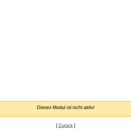
Dieses Modul ist nicht aktiv!
[
Zurück
]