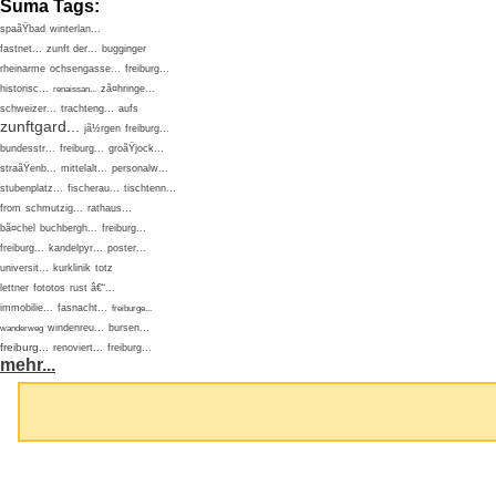
Suma Tags:
spaãŸbad
winterlan...
fastnet...
zunft der...
bugginger
rheinarme
ochsengasse...
freiburg...
historisc...
zã¤hringe...
renaissan...
schweizer...
trachteng...
aufs
zunftgard...
jã½rgen
freiburg...
bundesstr...
freiburg...
groãŸjock...
straãŸenb...
mittelalt...
personalw...
stubenplatz...
fischerau...
tischtenn...
from
schmutzig...
rathaus...
bã¤chel
buchbergh...
freiburg...
freiburg...
kandelpyr...
poster...
universit...
kurklinik
totz
lettner
fototos
rust â€“...
immobilie...
fasnacht...
freiburge...
windenreu...
bursen...
wanderweg
freiburg...
renoviert...
freiburg...
mehr...