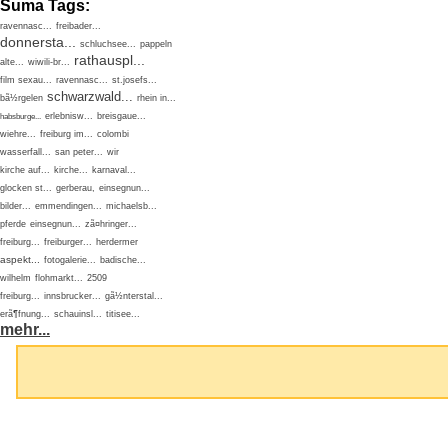
Suma Tags:
ravennasc...
freibader...
donnersta...
schluchsee...
pappeln
rathauspl...
alte...
wiwili-br...
film sexau...
ravennasc...
st.josefs...
schwarzwald...
bã½rgelen
rhein in...
erlebnisw...
breisgaue...
habsburge...
wiehre...
freiburg im...
colombi
wasserfall...
san peter...
wir
kirche auf...
kirche...
karnaval...
glocken st...
gerberau,
einsegnun...
bilder...
emmendingen...
michaelsb...
pferde
einsegnun...
zã¤hringer...
freiburg...
freiburger...
herdermer
aspekt...
fotogalerie...
badische...
wilhelm
flohmarkt...
2509
freiburg...
innsbrucker...
gã½nterstal...
erã¶fnung...
schauinsl...
titisee...
mehr...