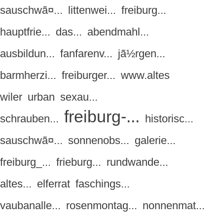
sauschwã¤...
littenwei...
freiburg...
hauptfrie...
das...
abendmahl...
ausbildun...
fanfarenv...
jã½rgen...
barmherzi...
freiburger...
www.altes
wiler
urban
sexau...
freiburg-...
schrauben...
historisc...
sauschwã¤...
sonnenobs...
galerie...
freiburg_...
frieburg...
rundwande...
altes...
elferrat
faschings...
vaubanalle...
rosenmontag...
nonnenmat...