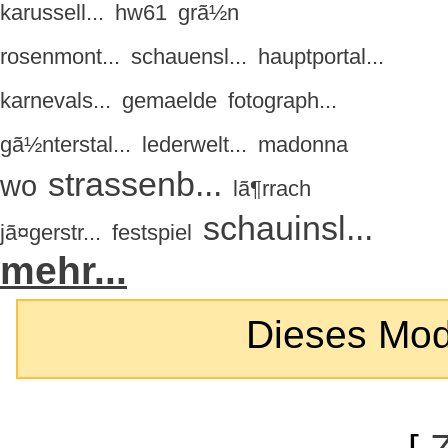
karussell...
hw61
grã½n
rosenmont...
schauensl...
hauptportal...
karnevals...
gemaelde
fotograph...
gã½nterstal...
lederwelt...
madonna
strassenb...
wo
lã¶rrach
schauinsl...
jã¤gerstr...
festspiel
mehr...
Dieses Modul