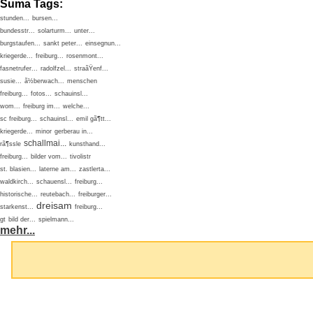
Suma Tags:
stunden...
bursen...
bundesstr...
solarturm...
unter...
burgstaufen...
sankt peter...
einsegnun...
kriegerde...
freiburg...
rosenmont...
fasnetrufer...
radolfzel...
straãŸenf...
susie...
ã½berwach...
menschen
freiburg...
fotos...
schauinsl...
wom...
freiburg im...
welche...
sc freiburg...
schauinsl...
emil gã¶tt...
kriegerde...
minor
gerberau in...
schallmai...
rã¶ssle
kunsthand...
freiburg...
bilder vom...
tivolistr
st. blasien...
laterne am...
zastlerta...
waldkirch...
schauensl...
freiburg...
historische...
reutebach...
freiburger...
dreisam
starkenst...
freiburg...
gt
bild der...
spielmann...
mehr...