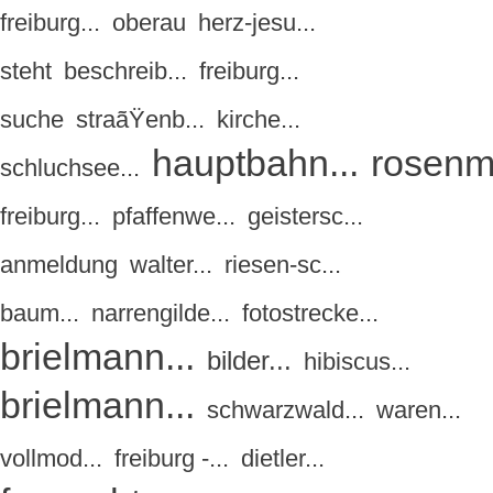
freiburg...
oberau
herz-jesu...
steht
beschreib...
freiburg...
suche
straãŸenb...
kirche...
hauptbahn...
rosenmo
schluchsee...
freiburg...
pfaffenwe...
geistersc...
anmeldung
walter...
riesen-sc...
baum...
narrengilde...
fotostrecke...
brielmann...
bilder...
hibiscus...
brielmann...
schwarzwald...
waren...
vollmod...
freiburg -...
dietler...