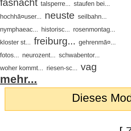
fasnacht
talsperre...
staufen bei...
neuste
hochhã¤user...
seilbahn...
nymphaeac...
historisc...
rosenmontag...
freiburg...
kloster st...
gehrenmã¤...
fotos...
neurozent...
schwabentor...
vag
woher kommt...
riesen-sc...
mehr...
Dieses Modul