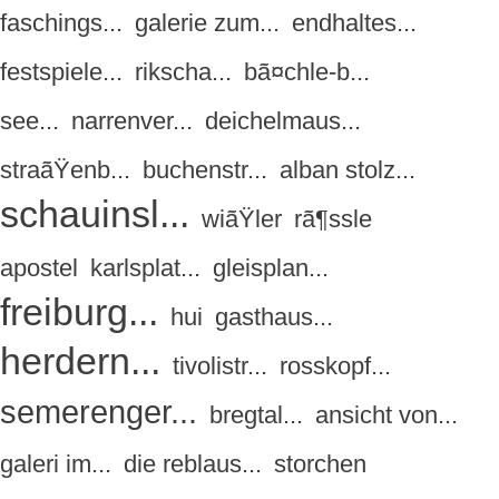
faschings...
galerie zum...
endhaltes...
festspiele...
rikscha...
bã¤chle-b...
see...
narrenver...
deichelmaus...
straãŸenb...
buchenstr...
alban stolz...
schauinsl...
wiãŸler
rã¶ssle
apostel
karlsplat...
gleisplan...
freiburg...
hui
gasthaus...
herdern...
tivolistr...
rosskopf...
semerenger...
bregtal...
ansicht von...
galeri im...
die reblaus...
storchen