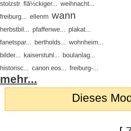
stolzstr
flã½ckiger...
weihnacht...
wann
freiburg...
ellenm
herbstbil...
pfaffenwe...
plakat...
fanetspar...
bertholds...
wohnheim...
bilder...
kaiserstuhl...
boulanlag...
historisc...
canon eos...
freiburg-...
mehr...
Dieses Modul