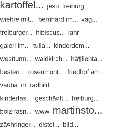
kartoffel...
jesu
freiburg...
wiehre mit...
bernhard im...
vag...
freiburger...
hibiscus...
lahr
galeri im...
tulla...
kinderdem...
westturm...
waldkirch...
hã¶llenta...
besten...
rosenmont...
friedhof am...
vauba
nr
radbild...
kinderfas...
geschã¤ft...
freiburg...
martinsto...
bolz-fasn...
www
zã¤hringer...
distel...
bild...