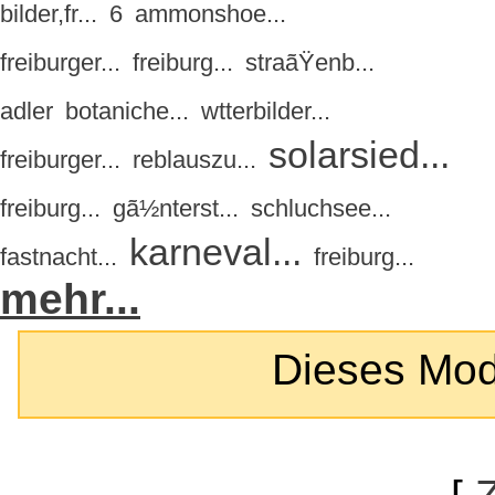
bilder,fr...
6
ammonshoe...
freiburger...
freiburg...
straãŸenb...
adler
botaniche...
wtterbilder...
solarsied...
freiburger...
reblauszu...
freiburg...
gã½nterst...
schluchsee...
karneval...
fastnacht...
freiburg...
mehr...
Dieses Modul