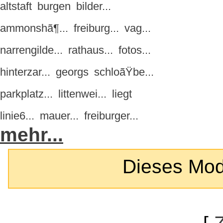
altstaft
burgen
bilder...
ammonshã¶...
freiburg...
vag...
narrengilde...
rathaus...
fotos...
hinterzar...
georgs
schloãŸbe...
parkplatz...
littenwei...
liegt
linie6...
mauer...
freiburger...
mehr...
Dieses Modul