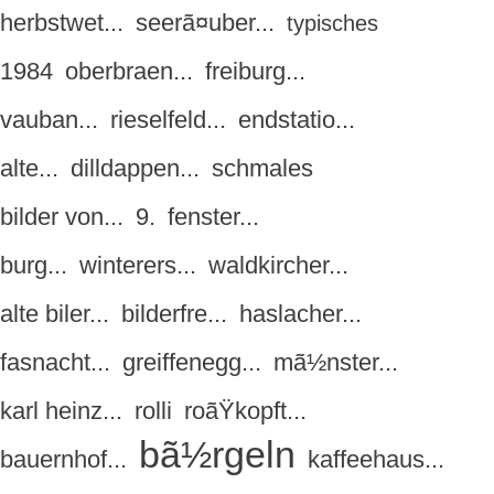
herbstwet...
seerã¤uber...
typisches
1984
oberbraen...
freiburg...
vauban...
rieselfeld...
endstatio...
alte...
dilldappen...
schmales
bilder von...
9.
fenster...
burg...
winterers...
waldkircher...
alte biler...
bilderfre...
haslacher...
fasnacht...
greiffenegg...
mã½nster...
karl heinz...
rolli
roãŸkopft...
bã½rgeln
bauernhof...
kaffeehaus...