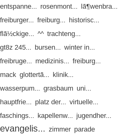
entspanne...
rosenmont...
lã¶wenbra...
freiburger...
freiburg...
historisc...
flã½ckige...
^^
trachteng...
gt8z 245...
bursen...
winter in...
freibruge...
medizinis...
freiburg...
mack
glottertã...
klinik...
wasserpum...
grasbaum
uni...
hauptfrie...
platz der...
virtuelle...
faschings...
kapellenw...
jugendher...
evangelis...
zimmer
parade