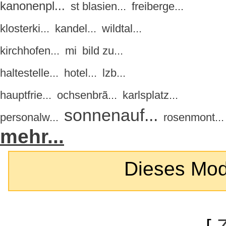
kanonenpl...
st blasien...
freiberge...
klosterki...
kandel...
wildtal...
kirchhofen...
mi
bild zu...
haltestelle...
hotel...
lzb...
hauptfrie...
ochsenbrã...
karlsplatz...
sonnenauf...
personalw...
rosenmont...
mehr...
Dieses Modul