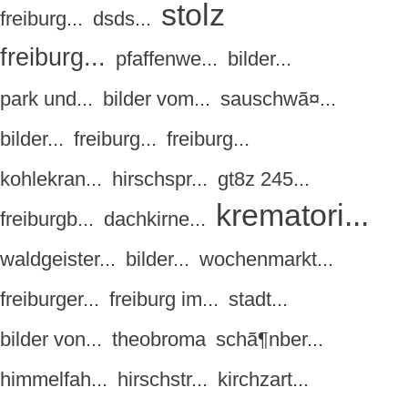
stolz
freiburg...
dsds...
freiburg...
pfaffenwe...
bilder...
park und...
bilder vom...
sauschwã¤...
bilder...
freiburg...
freiburg...
kohlekran...
hirschspr...
gt8z 245...
krematori...
freiburgb...
dachkirne...
waldgeister...
bilder...
wochenmarkt...
freiburger...
freiburg im...
stadt...
bilder von...
theobroma
schã¶nber...
himmelfah...
hirschstr...
kirchzart...