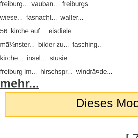
freiburg...
vauban...
freiburgs
wiese...
fasnacht...
walter...
56
kirche auf...
eisdiele...
mã½nster...
bilder zu...
fasching...
kirche...
insel...
stusie
freiburg im...
hirschspr...
windrã¤de...
mehr...
Dieses Modul