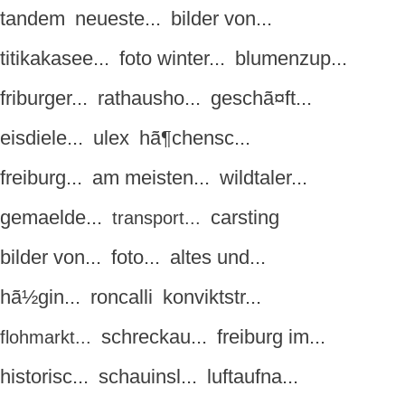
tandem
neueste...
bilder von...
titikakasee...
foto winter...
blumenzup...
friburger...
rathausho...
geschã¤ft...
eisdiele...
ulex
hã¶chensc...
freiburg...
am meisten...
wildtaler...
gemaelde...
carsting
transport...
bilder von...
foto...
altes und...
hã½gin...
roncalli
konviktstr...
schreckau...
freiburg im...
flohmarkt...
historisc...
schauinsl...
luftaufna...