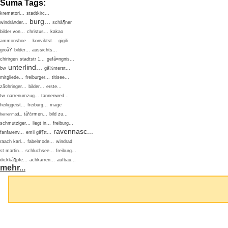
Suma Tags:
krematori...
stadtkirc...
burg...
windrã¤der...
schã¶ner
bilder von...
christus...
kakao
ammonshoe...
konviktst...
gigili
groãŸ
bilder...
aussichts...
chirirgen
stadtstr 1...
gefã¤ngnis...
unterlind...
bw
gã½nterst...
mitgliede...
freiburger...
titisee...
zã¤hringer...
bilder...
erste...
tw
narrenumzug...
tannenwed...
heiliggeist...
freiburg...
mage
tã½rmen...
bild zu...
herrenmod...
schmutziger...
liegt in...
freiburg...
ravennasc...
fanfarenv...
emil gã¶tt...
raach karl...
fabelmode...
windrad
st martin...
schluchsee...
freiburg...
dickkã¶pfe...
achkarren...
aufbau...
mehr...