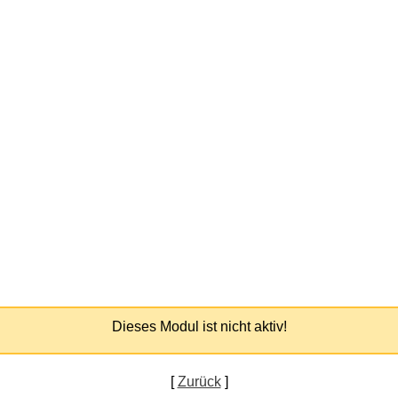
Dieses Modul ist nicht aktiv!
[
Zurück
]