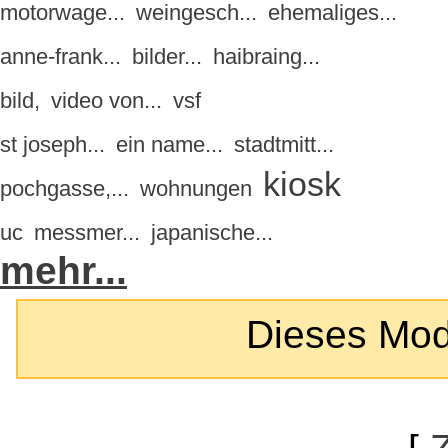
motorwage...
weingesch...
ehemaliges...
anne-frank...
bilder...
haibraing...
bild,
video von...
vsf
st joseph...
ein name...
stadtmitt...
kiosk
pochgasse,...
wohnungen
uc
messmer...
japanische...
mehr...
Dieses Modul