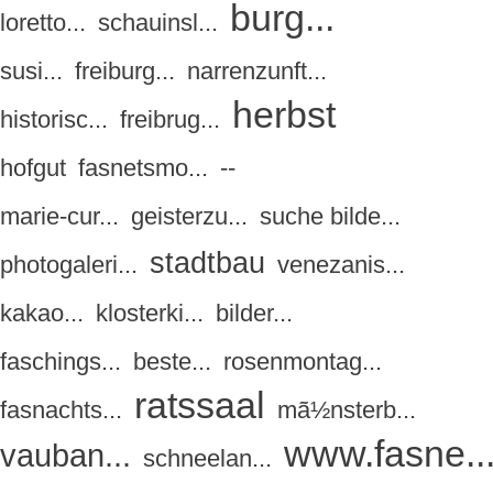
burg...
loretto...
schauinsl...
susi...
freiburg...
narrenzunft...
herbst
historisc...
freibrug...
hofgut
fasnetsmo...
--
marie-cur...
geisterzu...
suche bilde...
stadtbau
photogaleri...
venezanis...
kakao...
klosterki...
bilder...
faschings...
beste...
rosenmontag...
ratssaal
fasnachts...
mã½nsterb...
www.fasne..
vauban...
schneelan...