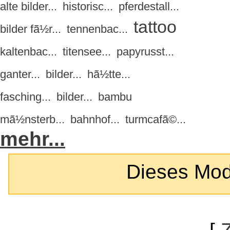
alte bilder...
historisc...
pferdestall...
tattoo
bilder fã½r...
tennenbac...
kaltenbac...
titensee...
papyrusst...
ganter...
bilder...
hã½tte...
fasching...
bilder...
bambu
mã½nsterb...
bahnhof...
turmcafã©...
mehr...
Dieses Modul