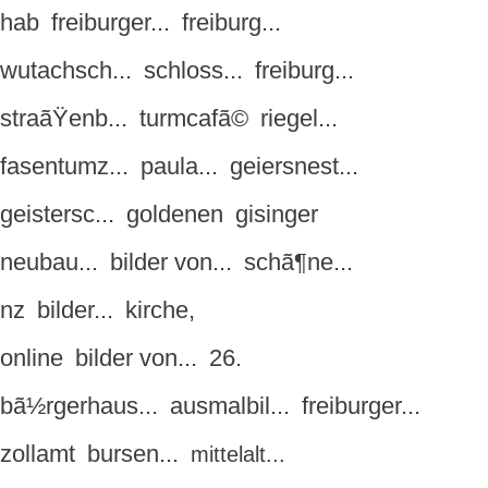
hab
freiburger...
freiburg...
wutachsch...
schloss...
freiburg...
straãŸenb...
turmcafã©
riegel...
fasentumz...
paula...
geiersnest...
geistersc...
goldenen
gisinger
neubau...
bilder von...
schã¶ne...
nz
bilder...
kirche,
online
bilder von...
26.
bã½rgerhaus...
ausmalbil...
freiburger...
zollamt
bursen...
mittelalt...