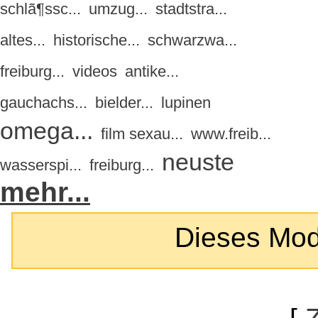
schlã¶ssc...
umzug...
stadtstra...
altes...
historische...
schwarzwa...
freiburg...
videos
antike...
gauchachs...
bielder...
lupinen
omega...
film sexau...
www.freib...
neuste
wasserspi...
freiburg...
mehr...
Dieses Modul