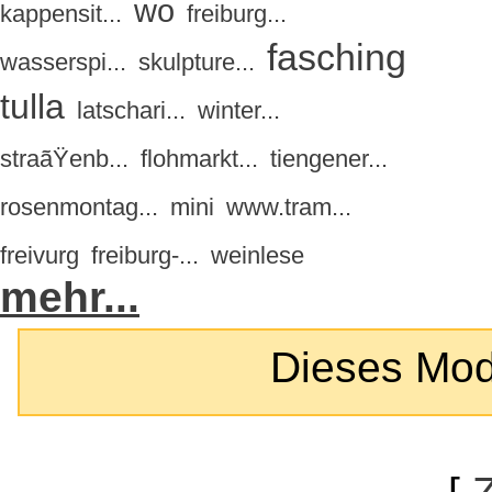
wo
kappensit...
freiburg...
fasching
wasserspi...
skulpture...
tulla
latschari...
winter...
straãŸenb...
flohmarkt...
tiengener...
rosenmontag...
mini
www.tram...
freivurg
freiburg-...
weinlese
mehr...
Dieses Modul