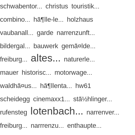
schwabentor...
christus
touristik...
combino...
hã¶lle-le...
holzhaus
vaubanall...
garde
narrenzunft...
bildergal...
bauwerk
gemã¤lde...
altes...
freiburg...
naturerle...
mauer
historisc...
motorwage...
waldhã¤us...
hã¶llenta...
hw61
scheidegg
cinemaxx1...
stã½hlinger...
lotenbach...
rufensteg
narrenver...
freiburg...
narrrenzu...
enthaupte...