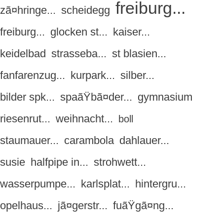
freiburg...
zã¤hringe...
scheidegg
freiburg...
glocken st...
kaiser...
keidelbad
strasseba...
st blasien...
fanfarenzug...
kurpark...
silber...
bilder spk...
spaãŸbã¤der...
gymnasium
riesenrut...
weihnacht...
boll
staumauer...
carambola
dahlauer...
susie
halfpipe in...
strohwett...
wasserpumpe...
karlsplat...
hintergru...
opelhaus...
jã¤gerstr...
fuãŸgã¤ng...