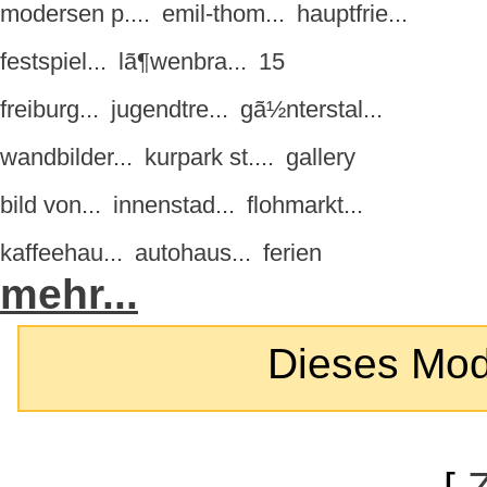
modersen p....
emil-thom...
hauptfrie...
festspiel...
lã¶wenbra...
15
freiburg...
jugendtre...
gã½nterstal...
wandbilder...
kurpark st....
gallery
bild von...
innenstad...
flohmarkt...
kaffeehau...
autohaus...
ferien
mehr...
Dieses Modul