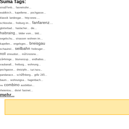
Suma Tags:
straãŸenb...
fasnetrufer...
waldkirch...
kapellenw...
pochgasse...
klassik
landesgar...
http:www....
fanfarenz...
schlossbe...
freiburg im...
glotterbad...
haslacher...
die...
haibraing...
bilder vom...
bild...
segelschu...
strassen
wohnen im...
breisgau
kapellen...
engelsges...
seilbahn
schauinsl...
freibruger...
noll
streuobst...
mã½nsterw...
zã¤hringe...
blumenzup...
endhaltes...
vaubanall...
freiburg...
wohnung...
pochgasse...
dreizipfe...
karl-heinz...
pandanace...
schã¶nberg...
gt8z 245...
baum...
wohnungsa...
hagenbach...
combino
ausbildun...
ins
rheientou...
distel
fastnet...
mehr...