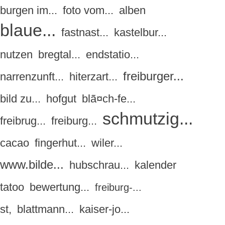
burgen im...
foto vom...
alben
blaue...
fastnast...
kastelbur...
nutzen
bregtal...
endstatio...
freiburger...
narrenzunft...
hiterzart...
bild zu...
hofgut
blã¤ch-fe...
schmutzig...
freibrug...
freiburg...
cacao
fingerhut...
wiler...
www.bilde...
hubschrau...
kalender
tatoo
bewertung...
freiburg-...
st,
blattmann...
kaiser-jo...