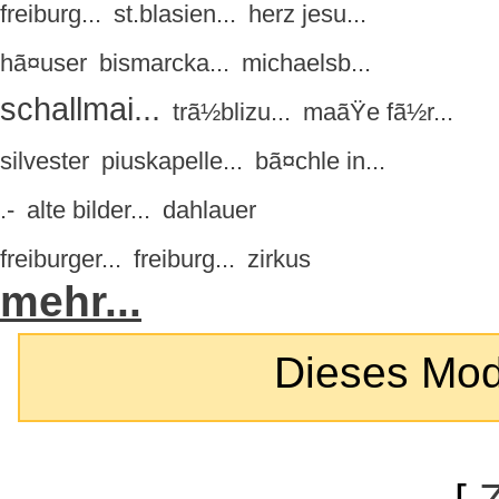
freiburg...
st.blasien...
herz jesu...
hã¤user
bismarcka...
michaelsb...
schallmai...
trã½blizu...
maãŸe fã½r...
silvester
piuskapelle...
bã¤chle in...
.-
alte bilder...
dahlauer
freiburger...
freiburg...
zirkus
mehr...
Dieses Modul